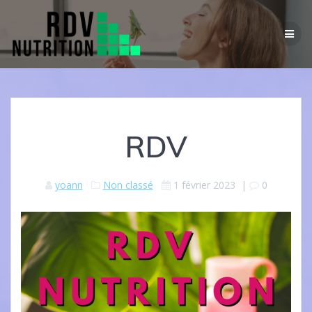
Passer
au
contenu
RDV
yoann
Non classé
1 février 2023
|
0